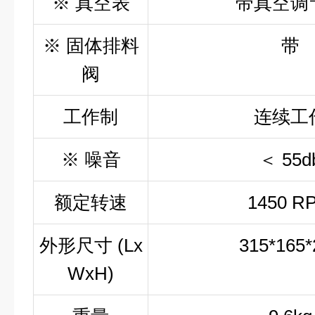
※ 真空表
带真空调
※ 固体排料
带
阀
工作制
连续工
※ 噪音
＜ 55d
额定转速
1450 R
外形尺寸 (Lx
315*165*
WxH)