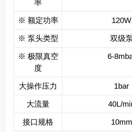
率
※ 额定功率
120W
※ 泵头类型
双级
※ 极限真空
6-8mba
度
大操作压力
1bar
大流量
40L/mi
接口规格
10m